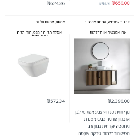
₪
650.00
₪
624.36
₪
780.46
ארונות אמבטיה
,
ארונות אמבטיה
אסלות
,
אסלות תלויות
מעוצבים
,
ארונות אמבטיה מרחפים
,
המומלצים של אולבט
ארון אמבטיה אווה דלתות
אסלה תלויה רימלס, חורי תליה
נסתרים TYPHOON
₪
572.34
₪
2,390.00
גוף וחזית סנדויץ צבע אפוקסי לבן
או בגוון פורניר טבעי מסגרת
נירוסטה יוקרתית בגוון זהב
מט/שחור דלתות טריקה שקטה