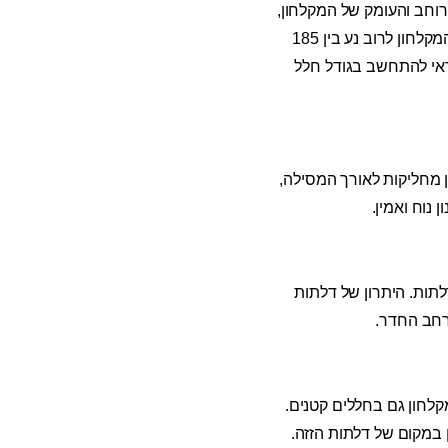
רוחב והעומק של המקלחון,
וגם את מרחב הפתיחה של הדלתות – במיוחד אם מדובר בדלתות פתיחה ולא דלתות הזזה. גובה המקלחון לרוב נע בין 185
כדאי להתחשב בגודל חלל
ן מחליקות לאורך המסילה,
נוח ואמין.
תות. היתרון של דלתות
רחב החדר.
קלחון גם בחללים קטנים.
 במקום של דלתות הזזה.