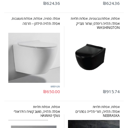
₪
624.36
₪
624.36
אסלות
,
אסלות צבעוניות
,
אסלות תלויות
אסלה סמויה
,
אסלות
,
אסלות מעוצבות
,
אסלות תלויות
,
המומלצים של אולבט
אסלה תלויה רימלס, שחור מבריק
אסלה תלויה תילתן – חרסה
WASHINGTON
₪
801.26
₪
650.00
₪
915.74
אסלות
,
אסלות תלויות
אסלות
,
אסלות תלויות
אסלה תלויה, חורי תלייה נסתרים
אסלה תלויה, מושב קשיח הידראולי
NEBRASKA
נשלף HAWAII