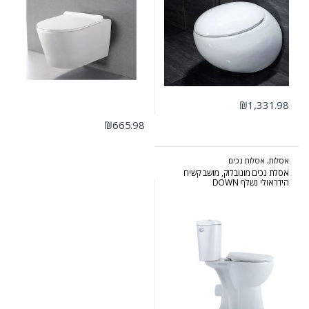
₪
1,331.98
₪
665.98
אסלות
,
אסלות נכים
אסלת נכים מונובלוק, מושב קשיח
הידראולי נשלף DOWN