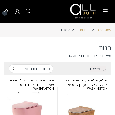
Skip to navigatio
Skip to conten
0
עמוד הבית
חנות
עמוד 3
חנות
מציג 31–45 מתוך 611 תוצאות
Filters
אסלות
,
אסלות צבעוניות
,
אסלות תלויות
אסלות
,
אסלות צבעוניות
,
אסלות תלויות
אסלה תלויה רימלס, גוון עץ טבעי
אסלה תלויה רימלס, ורוד מט
WASHINGTON
WASHINGTON