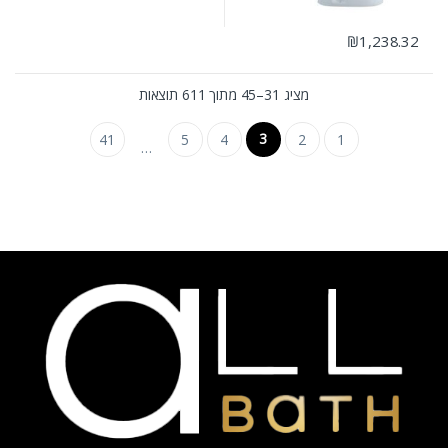
₪
1,238.32
מציג 31–45 מתוך 611 תוצאות
3
41
5
4
2
1
…