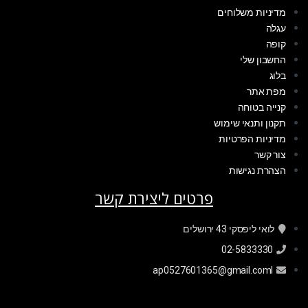
מדיניות משלוחים
עגלה
קופה
החשבון שלי
בלוג
מפת אתר
קנייה בטוחה
תקנון ותנאי שימוש
מדיניות הפרטיות
צור קשר
הצהרת נגישות
פרטים ליצירת קשר
לואי ליפסקי 43 ירושלים
02-5833330
ap0527601365@gmail.coml