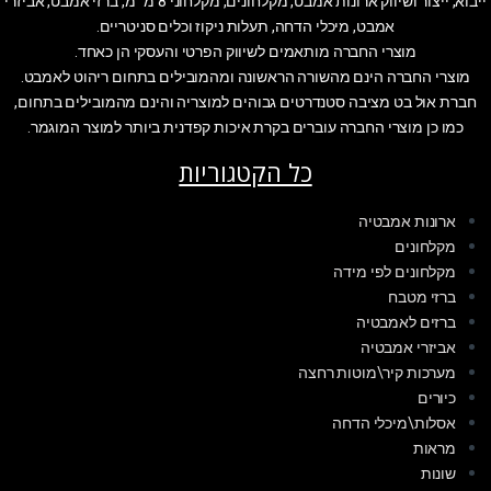
ייבוא, ייצור ושיווק ארונות אמבט, מקלחונים, מקלחוני 8 מ״מ, ברזי אמבט, אביזרי
אמבט, מיכלי הדחה, תעלות ניקוז וכלים סניטריים.
מוצרי החברה מותאמים לשיווק הפרטי והעסקי הן כאחד.
מוצרי החברה הינם מהשורה הראשונה ומהמובילים בתחום ריהוט לאמבט.
חברת אול בט מציבה סטנדרטים גבוהים למוצריה והינם מהמובילים בתחום,
כמו כן מוצרי החברה עוברים בקרת איכות קפדנית ביותר למוצר המוגמר.
כל הקטגוריות
ארונות אמבטיה
מקלחונים
מקלחונים לפי מידה
ברזי מטבח
ברזים לאמבטיה
אביזרי אמבטיה
מערכות קיר\מוטות רחצה
כיורים
אסלות\מיכלי הדחה
מראות
שונות