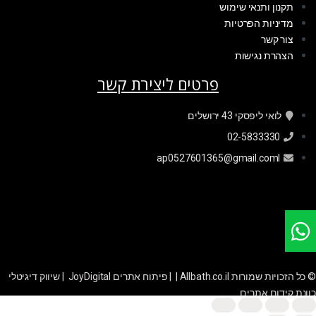
תקנון ותנאי שימוש
מדיניות הפרטיות
צור קשר
הצהרת נגישות
פרטים ליצירת קשר
לואי ליפסקי 43 ירושלים
02-5833330
ap0527601365@gmail.coml
© כל הזכויות שמורות Allbath.co.il | |
פיתוח אתרים JoyDigital
|
שיווק דיגיטלי
כוונת קידום אתרים