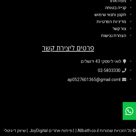
מפת אתר
קנייה בטוחה
תקנון ותנאי שימוש
מדיניות הפרטיות
צור קשר
הצהרת נגישות
פרטים ליצירת קשר
לואי ליפסקי 43 ירושלים
02-5833330
ap0527601365@gmail.coml
© כל הזכויות שמורות Allbath.co.il | |
פיתוח אתרים JoyDigital
|
שיווק דיגיטלי