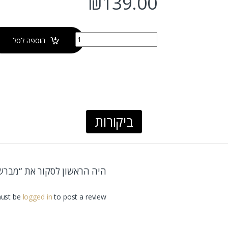
₪
139.00
כמות של מברשת אסלה TORINO
הוספה לסל
ביקורות
היה הראשון לסקור את “מברשת אסל
ust be
logged in
to post a review.