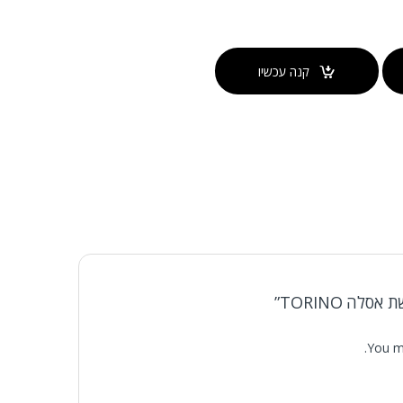
קנה עכשיו
ה TORINO”
You m