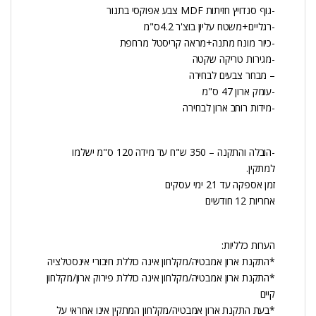
-גוף סנדויץ חזיתות MDF צבע אפוקסי בתנור
-רגליים+משטח עליון בוצ'ר 4.2ס"מ
-כיור מונח מתנה+מראה קריסטל מרחפת
-מגירות טריקה שקטה
– מבחר צבעים לבחירה
-עומק ארון 47 ס"מ
-מידות רוחב ארון לבחירה
-הובלה והתקנה – 350 ש"ח עד מידה 120 ס"מ ישלמו
למתקין.
זמן אספקה עד 21 ימי עסקים
אחריות 12 חודשים
הערות כלליות:
*התקנת ארון אמבטיה/מקלחון אינה כוללת חיבורי אינסטלציה
*התקנת ארון אמבטיה/מקלחון אינה כוללת פירוק ארון/מקלחון
קיים
*בעת התקנת ארון אמבטיה/מקלחון המתקין אינו אחראי על