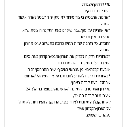
נזקי קרמיקה/צנרת
בעת קדיחות בקיר.
*ארונות אמבטיה בייצור מיוחד לא ניתן יהיה לבטל לאחר אישור
הזמנה
*אין אחריות על נזק/שבר שייגרם בעת התקנה חיצונית שלא
מטעם מתקין מורשה
החברה, כל הזמנת שרות תהיה כרוכה בתשלום ע"פ מחירון
החברה
*באחריות הלקוח לבדוק את הארוןאמבט/מקלחון בעת סיום
התקנתו ע"י מתקין מורשה מחברתנו
או בעת קבלת/באופן עצמאי באיסוף ישיר מהמחסן/חנות
*באחריות הלקוח להודיע לחברתנו על אי התאמה/ו/או חוסר
שהתגלו בעת קבלת הארון/
מקלחון וזאת טרם ההתקנה ו/או שימוש במוצר במהלך 24
שעות מיום קבלת המוצר,
לא תתקבלנה תלונות לאחר ביצוע ההתקנה והאחריות לא תחל
על הארון/מקלחון אשר
נעשה בו שימוש.