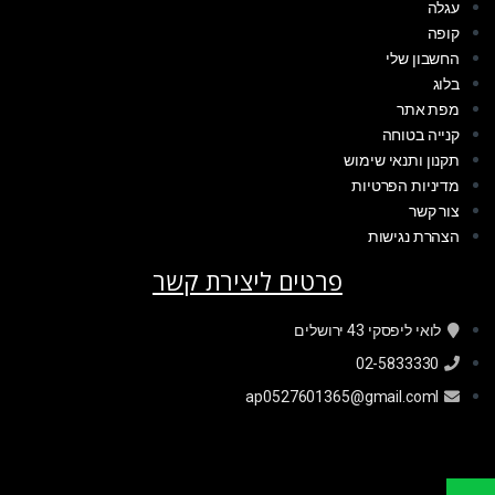
עגלה
קופה
החשבון שלי
בלוג
מפת אתר
קנייה בטוחה
תקנון ותנאי שימוש
מדיניות הפרטיות
צור קשר
הצהרת נגישות
פרטים ליצירת קשר
לואי ליפסקי 43 ירושלים
02-5833330
ap0527601365@gmail.coml