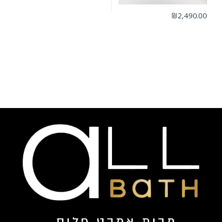
₪
2,490.00