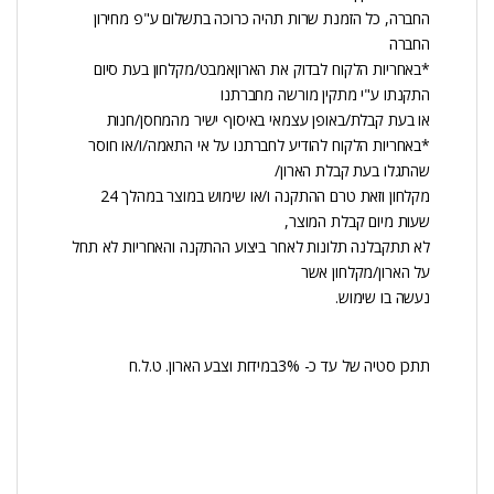
החברה, כל הזמנת שרות תהיה כרוכה בתשלום ע"פ מחירון
החברה
*באחריות הלקוח לבדוק את הארוןאמבט/מקלחון בעת סיום
התקנתו ע"י מתקין מורשה מחברתנו
או בעת קבלת/באופן עצמאי באיסוף ישיר מהמחסן/חנות
*באחריות הלקוח להודיע לחברתנו על אי התאמה/ו/או חוסר
שהתגלו בעת קבלת הארון/
מקלחון וזאת טרם ההתקנה ו/או שימוש במוצר במהלך 24
שעות מיום קבלת המוצר,
לא תתקבלנה תלונות לאחר ביצוע ההתקנה והאחריות לא תחל
על הארון/מקלחון אשר
נעשה בו שימוש.
תתכן סטיה של עד כ- 3%במידות וצבע הארון. ט.ל.ח