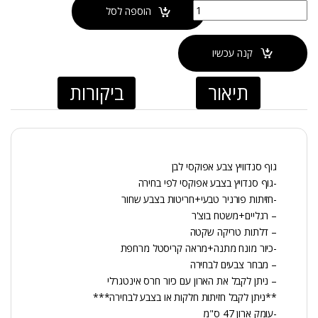
כמות של ארון אמבטיה טנריף מונח
הוספה לסל
קנה עכשיו
תיאור
ביקורות
גוף סנדוויץ צבע אפוקסי לבן
-גוף סנדויץ בצבע אפוקסי לפי בחירה
-חזיתות פורניר טבעי+חריטות בצבע שחור
– רגליים+משטח בוצ'ר
– דלתות טריקה שקטה
-כיור מונח מתנה+מראה קריסטל מרחפת
– מבחר צבעים לבחירה
– ניתן לקבל את הארון עם כיור חרס אינטגרלי
**ניתן לקבל חזיתות חלקות או בצבע לבחירה***
-עומק ארון 47 ס"מ