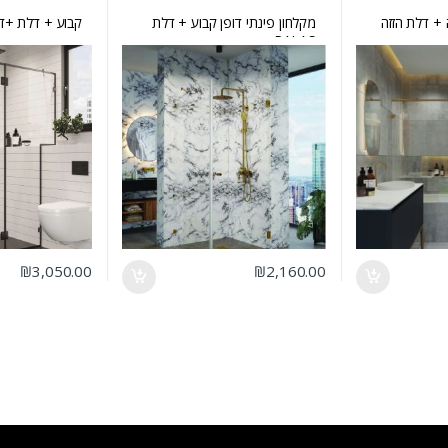
 + דלת הזזה
מקלחון פינתי דופן קבוע + דלת
קבוע + דלת +דלת א
PALAS
₪
3,050.00
₪
2,160.00