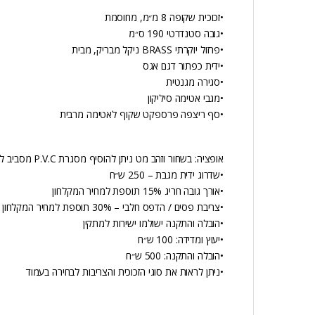
•זכוכית שקופה 8 מ״מ, מחוסמת
•גובה סטנדרטי 190 ס״מ
•פרזול יוקרתי BRASS ניקל מבריק, מבית
•ידית כפתור דגם אגס
•סגירה מגנטית
•מגבי אטימה סיליקון
•סף ריצפה פרספקט שקוף לאטימה מרבית
אופציה: בשחור וזהב מט ניתן להוסיף מסגרת P.V.C מסביב לזכוכית ללא תוספת תשלום
•שדרוג ידית מגבת – 250 ש״ח
•אורך גובה חריג 15% תוספת למחיר המקלחון
•צריבת פסים / הדפס חלבי – 30% תוספת למחיר המקלחון
•הובלה והתקנה ישולמו ישירות למתקין
•יעוץ ומדידה: 100 ש״ח
•הובלה והתקנה: 500 ש״ח
•ניתן לראות את סוגי הזכוכית והצריבות לבחירה בעמוד