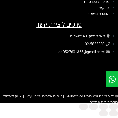
מדיניות הפרטיות
צור קשר
הצהרת נגישות
פרטים ליצירת קשר
לואי ליפסקי 43 ירושלים
02-5833330
ap0527601365@gmail.coml
© כל הזכויות שמורות Allbath.co.il | |
פיתוח אתרים JoyDigital
|
שיווק דיגיטלי
כוונת קידום אתרים