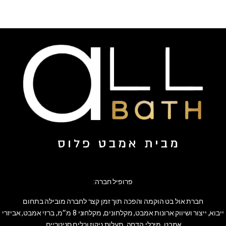
פרופיל חברה:
חברת אול בט הוקמה והפכה תוך זמן קצר לחברה מובילה בתחום
ייבוא, ייצור ושיווק ארונות אמבט, מקלחונים, מקלחוני 8 מ״מ, ברזי אמבט, אביזרי
אמבט, מיכלי הדחה, תעלות ניקוז וכלים סניטריים.