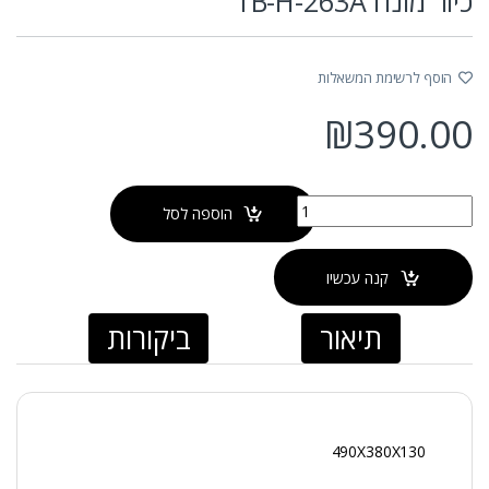
כיור מונח TB-H-263A
הוסף לרשימת המשאלות
₪
390.00
כמות של כיור מונח TB-H-263A
הוספה לסל
קנה עכשיו
תיאור
ביקורות
490X380X130