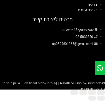
צור קשר
הצהרת נגישות
פרטים ליצירת קשר
לואי ליפסקי 43 ירושלים
02-5833330
ap0527601365@gmail.coml
© כל הזכויות שמורות Allbath.co.il | |
פיתוח אתרים JoyDigital
|
שיווק דיגיטלי
כוונת קידום אתרים