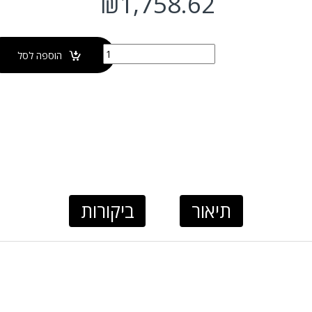
₪
1,758.62
כמות של אסלה מונובלוק רימלס, מנגנון פנאומטי דו DALAS
הוספה לסל
תיאור
ביקורות