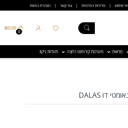
אי שימוש
מדיניות הפרטיות
צור קשר
הצהרת נגישות
₪
0.00
0
מראות
מערכות קיר\מוט רחצה
תעלות ניקוז
י דו DALAS