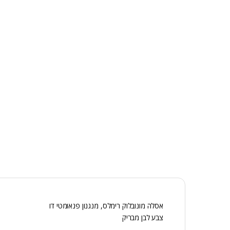
אסלה מונובלוק רימלס, מנגנון פנאומטי דו
צבע לבן מבריק