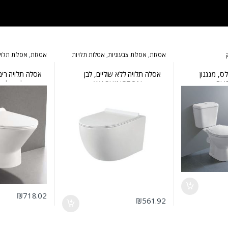
אסלות
,
אסלות צבעוניות
,
אסלות תלויות
אסלות
,
אסלות תלוי
ס, מנגנון
אסלה תלויה ללא שוליים, לבן
אסלה תלויה רי
מבריק WASHINGTON
הידרואלי נשלף TORNADO
₪
718.02
₪
561.92