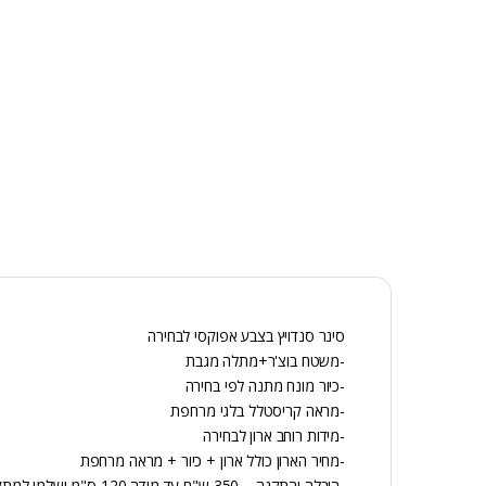
סינר סנדויץ בצבע אפוקסי לבחירה
-משטח בוצ'ר+מתלה מגבת
-כיור מונח מתנה לפי בחירה
-מראה קריסטלל בלגי מרחפת
-מידות רוחב ארון לבחירה
-מחיר הארון כולל ארון + כיור + מראה מרחפת
-הובלה והתקנה – 350 ש"ח עד מידה 120 ס"מ ישלמו למתקין.