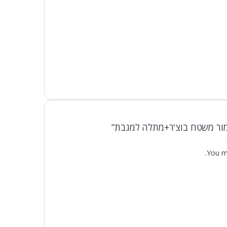
 מור משטח בוצ'ר+מתלה למגבת”
You m