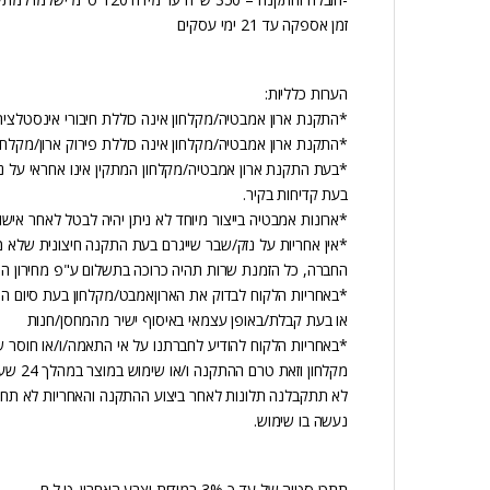
זמן אספקה עד 21 ימי עסקים
הערות כלליות:
*התקנת ארון אמבטיה/מקלחון אינה כוללת חיבורי אינסטלציה
*התקנת ארון אמבטיה/מקלחון אינה כוללת פירוק ארון/מקלחון
*בעת התקנת ארון אמבטיה/מקלחון המתקין אינו אחראי על נ
בעת קדיחות בקיר.
*ארונות אמבטיה בייצור מיוחד לא ניתן יהיה לבטל לאחר אישו
*אין אחריות על נזק/שבר שייגרם בעת התקנה חיצונית שלא 
החברה, כל הזמנת שרות תהיה כרוכה בתשלום ע"פ מחירון ה
*באחריות הלקוח לבדוק את הארוןאמבט/מקלחון בעת סיום הת
או בעת קבלת/באופן עצמאי באיסוף ישיר מהמחסן/חנות
*באחריות הלקוח להודיע לחברתנו על אי התאמה/ו/או חוסר 
מקלחון וזאת טרם ההתקנה ו/או שימוש במוצר במהלך 24 שעות מיום קבלת המוצר,
לא תתקבלנה תלונות לאחר ביצוע ההתקנה והאחריות לא תחל
נעשה בו שימוש.
תתכן סטיה של עד כ-3% במידות וצבע האחרון. ט.ל.ח