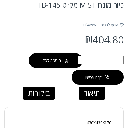
כיור מונח MIST מק״ט TB-145
הוסף לרשימת המשאלות
₪
404.80
כמות של כיור מונח MIST מק״ט TB-145
הוספה לסל
קנה עכשיו
תיאור
ביקורות
430X430X170