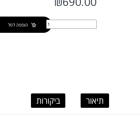
₪
690.00
כמות של כיור מונח עגול זהב מט NOVA
הוספה לסל
תיאור
ביקורות