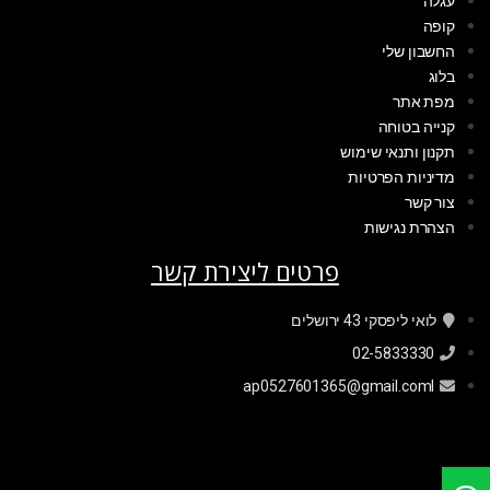
עגלה
קופה
החשבון שלי
בלוג
מפת אתר
קנייה בטוחה
תקנון ותנאי שימוש
מדיניות הפרטיות
צור קשר
הצהרת נגישות
פרטים ליצירת קשר
לואי ליפסקי 43 ירושלים
02-5833330
ap0527601365@gmail.coml