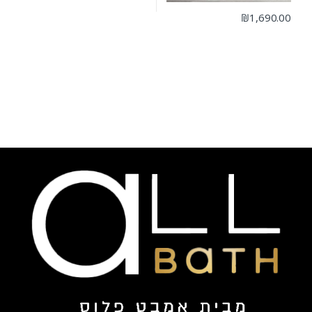
₪
1,690.00