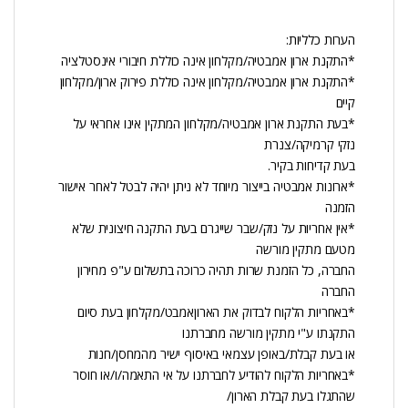
הערות כלליות:
*התקנת ארון אמבטיה/מקלחון אינה כוללת חיבורי אינסטלציה
*התקנת ארון אמבטיה/מקלחון אינה כוללת פירוק ארון/מקלחון
קיים
*בעת התקנת ארון אמבטיה/מקלחון המתקין אינו אחראי על
נזקי קרמיקה/צנרת
בעת קדיחות בקיר.
*ארונות אמבטיה בייצור מיוחד לא ניתן יהיה לבטל לאחר אישור
הזמנה
*אין אחריות על נזק/שבר שייגרם בעת התקנה חיצונית שלא
מטעם מתקין מורשה
החברה, כל הזמנת שרות תהיה כרוכה בתשלום ע"פ מחירון
החברה
*באחריות הלקוח לבדוק את הארוןאמבט/מקלחון בעת סיום
התקנתו ע"י מתקין מורשה מחברתנו
או בעת קבלת/באופן עצמאי באיסוף ישיר מהמחסן/חנות
*באחריות הלקוח להודיע לחברתנו על אי התאמה/ו/או חוסר
שהתגלו בעת קבלת הארון/