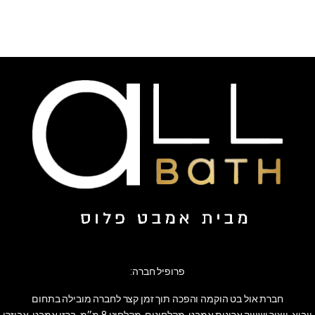
פרופיל חברה:
חברת אול בט הוקמה והפכה תוך זמן קצר לחברה מובילה בתחום
ייבוא, ייצור ושיווק ארונות אמבט, מקלחונים, מקלחוני 8 מ״מ, ברזי אמבט, אביזרי