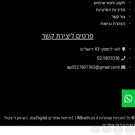
תקנון ותנאי שימוש
מדיניות הפרטיות
צור קשר
הצהרת נגישות
פרטים ליצירת קשר
לואי ליפסקי 43 ירושלים
02-5833330
ap0527601365@gmail.coml
© כל הזכויות שמורות Allbath.co.il | |
פיתוח אתרים JoyDigital
|
שיווק דיגיטלי
כוונת קידום אתרים