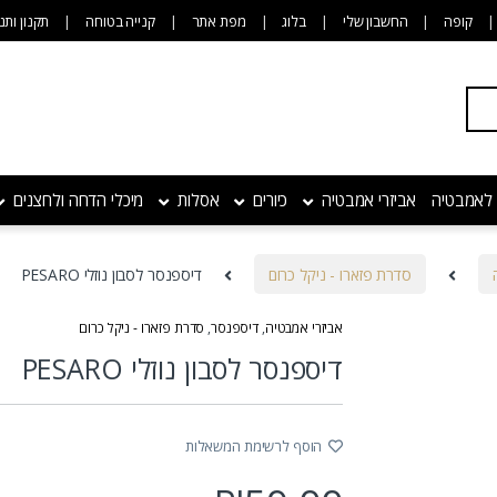
קופה
החשבון שלי
בלוג
מפת אתר
קנייה בטוחה
תקנון ותנ
 לאמבטיה
אביזרי אמבטיה
כיורים
אסלות
מיכלי הדחה ולחצנים
סדרת פזארו - ניקל כרום
דיספנסר לסבון נוזלי PESARO
אביזרי אמבטיה
,
דיספנסר
,
סדרת פזארו - ניקל כרום
דיספנסר לסבון נוזלי PESARO
הוסף לרשימת המשאלות