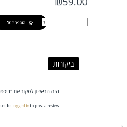
₪
59.00
כמות של דיספנסר לסבון נוזלי PESARO
הוספה לסל
ביקורות
היה הראשון לסקור את “דיספנסר לסב
ust be
logged in
to post a review.
0