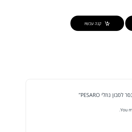
קנה עכשיו
ון נוזלי PESARO”
You m