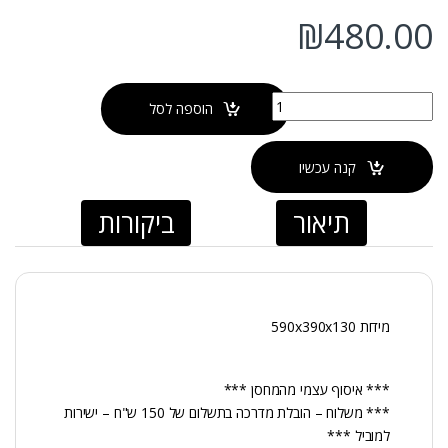
₪
480.00
כמות של כיור מונח שחור-מט VOLCANO
הוספה לסל
קנה עכשיו
תיאור
ביקורות
מידות 590x390x130
*** איסוף עצמי מהמחסן ***
*** משלוח – הובלת מדרכה בתשלום של 150 ש"ח – ישירות
למוביל ***