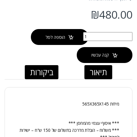
₪
480.00
כמות של כיור מונח שחור-מט OVAL
הוספה לסל
קנה עכשיו
תיאור
ביקורות
מידות 565X365X145
*** איסוף עצמי מהמחסן ***
*** משלוח – הובלת מדרכה בתשלום של 150 ש"ח – ישירות