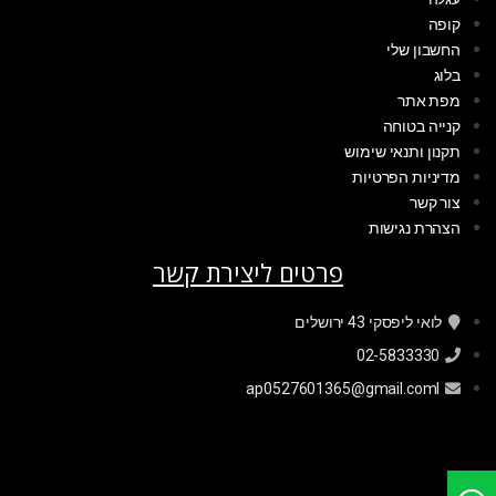
קופה
החשבון שלי
בלוג
מפת אתר
קנייה בטוחה
תקנון ותנאי שימוש
מדיניות הפרטיות
צור קשר
הצהרת נגישות
פרטים ליצירת קשר
לואי ליפסקי 43 ירושלים
02-5833330
ap0527601365@gmail.coml