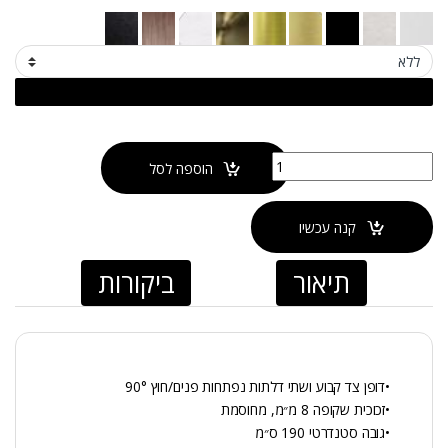
כמות של מקלחון פינתי דופן קבוע + 2 דלתות BYANCO
הוספה לסל
קנה עכשיו
תיאור
ביקורות
•דופן צד קבוע ושתי דלתות נפתחות פנים/חוץ 90°
•זכוכית שקופה 8 מ״מ, מחוסמת
•גובה סטנדרטי 190 ס״מ