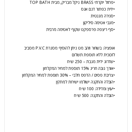
•פרזול יוקרתי BRASS ניקל מבריק, מבית TOP BATH
•ידית כפתור דגם אגס
•סגירה מגנטית
•מגבי אטימה סיליקון
•סף ריצפה פרספקט שקוף לאטימה מרבית
אופציה: בשחור וזהב מט ניתן להוסיף מסגרת P.V.C מסביב
לזכוכית ללא תוספת תשלום
•שדרוג ידית מגבת – 250 ש״ח
•אורך גובה חריג 15% תוספת למחיר המקלחון
•צריבת פסים / הדפס חלבי – 30% תוספת למחיר המקלחון
•הובלה והתקנה ישולמו ישירות למתקין
•יעוץ ומדידה: 100 ש״ח
•הובלה והתקנה: 500 ש״ח