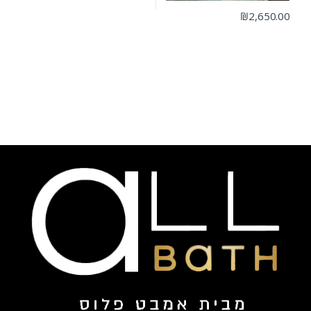
₪
2,650.00