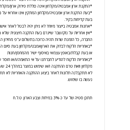
*התקנת ארון אמבטיה/מקלחון אינה כוללת פירוק ארון/מקלחון
*בעת התקנת ארון אמבטיה/מקלחון המתקין אינו אחראי על נ
בעת קדיחות בקיר.
*ארונות אמבטיה בייצור מיוחד לא ניתן יהיה לבטל לאחר אישו
*אין אחריות על נזק/שבר שייגרם בעת התקנה חיצונית שלא 
החברה, כל הזמנת שרות תהיה כרוכה בתשלום ע"פ מחירון ה
*באחריות הלקוח לבדוק את הארוןאמבט/מקלחון בעת סיום הת
או בעת קבלת/באופן עצמאי באיסוף ישיר מהמחסן/חנות
*באחריות הלקוח להודיע לחברתנו על אי התאמה/ו/או חוסר 
מקלחון וזאת טרם ההתקנה ו/או שימוש במוצר במהלך 24 שעות מיום קבלת המוצר,
לא תתקבלנה תלונות לאחר ביצוע ההתקנה והאחריות לא תחל
נעשה בו שימוש.
תתכן סטיה של עד כ-3% במידות וצבע הארון. ט.ל.ח