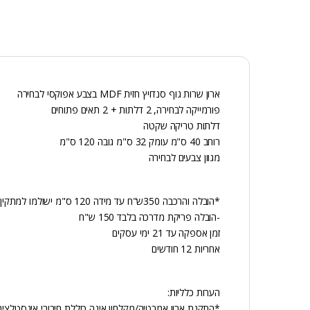
ארון שרות גוף סנדויץ חזית MDF בצבע אפוקסי לבחירה
פורמייקה לבחירה, 2 דלתות + 2 תאים פתוחים
דלתות טריקה שקטה
רוחב 40 ס"מ עומק 32 ס"מ גובה 120 ס"מ
מגוון צבעים לבחירה
*הובלה והרכבה 350ש"ח עד מידה 120 ס"מ ישולמו למתקין
-הובלה פריקת מדרכה בלבד 150 ש"ח
זמן אספקה עד 21 ימי עסקים
אחריות 12 חודשים
הערות כלליות:
*התקנת ארון אמבטיה/מקלחון אינה כוללת חיבורי אינסטלציה