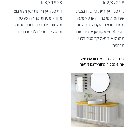
₪
3,319.53
₪
2,372.58
גוף סנדוויץ' חזית F.D.M בצבע
גוף סנדוויץ חזיתות עץ מלא בוצ'ר
אפוקסי לפי בחירה או עץ מלא,
מחורץ מגירות טריקה שקטה
מגירה טריקה שקטה + משטח
משטח בוצ’ר+כיור מונח מתנה
בוצ׳ר 4 ס״מ/קוריאן + כיור מונח
מראה קריסטל בלגי מרחפת
מתנה! + מראה קריסטל בלגי
מרחפת
ארונות אמבטיה
,
ארונות אמבטיה
מעוצבים
,
ארונות אמבטיה מרחפים
,
ארון אמבטיה מחורץ דגם אריאה
ארונות אמבטיה קולקציית 2024-2025
,
המומלצים של אולבט