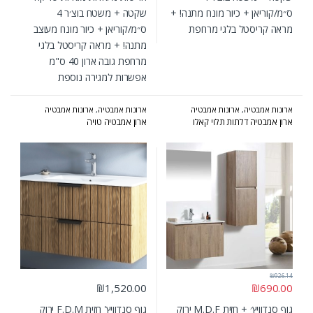
ס״מ/קוריאן + כיור מונח מתנה! +
שקטה + משטח בוצ׳ר 4
מראה קריסטל בלגי מרחפת
ס״מ/קוריאן + כיור מונח מעוצב
מתנה! + מראה קריסטל בלגי
מרחפת גובה ארון 40 ס"מ
אפשרות למגירה נוספת
ארונות אמבטיה
,
ארונות אמבטיה
ארונות אמבטיה
,
ארונות אמבטיה
מעוצבים
,
ארונות אמבטיה מרחפים
,
מעוצבים
,
ארונות אמבטיה מרחפים
,
ארון אמבטיה דלתות תלוי קאלו
ארון אמבטיה טויה
ארונות אמבטיה פורמייקה
,
המומלצים
ארונות אמבטיה קולקציית 2024-2025
,
של אולבט
המומלצים של אולבט
₪
926.14
₪
1,520.00
₪
690.00
גוף סנדוויץ׳ + חזית M.D.F ירוק
גוף סנדוויץ' חזית F.D.M ירוק