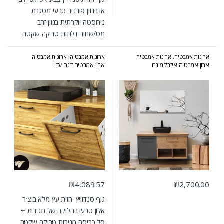
או בגוון פורניר טבעי מסגרת
נירוסטה יוקרתית בגוון זהב
מט/שחור דלתות טריקה שקטה
ארונות אמבטיה
,
ארונות אמבטיה
ארונות אמבטיה
,
ארונות אמבטיה
עומדים
,
המומלצים של אולבט
מעוצבים
,
ארונות אמבטיה מרחפים
,
ארון אמבטיה איזבל מונח
ארון אמבטיה דגם עדי
ארונות אמבטיה קולקציית 2024-2025
,
המומלצים של אולבט
₪
4,089.57
₪
2,700.00
גוף סנדוויץ' חזית עץ מלא בוצ׳ר
אלון טבעי בחלוקה של מגירות +
סל כביסה מגירות טריקה שקטה