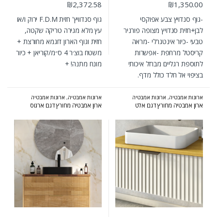
₪
2,372.58
₪
1,350.00
-גוף סנדויץ צבע אפוקסי
גוף סנדוויץ' חזית F.D.M ירוק ו/או
לבן+חזית סנדויץ מצופה פורניר
עץ מלא מגירה טריקה שקטה,
טבעי -כיור אינטגרלי -מראה
חזית וגוף הארון דוגמא מחורצת +
קריסטל מרחפת -אפשרות
משטח בוצ׳ר 4 ס״מ/קוריאן + כיור
לתוספת רגליים מברזל איכותי
מונח מתנה! +
בציפוי אל חלד כולל מדף.
ארונות אמבטיה
,
ארונות אמבטיה
ארונות אמבטיה
,
ארונות אמבטיה
מעוצבים
,
ארונות אמבטיה מרחפים
,
מעוצבים
,
ארונות אמבטיה מרחפים
,
ארון אמבטיה מחורץ דגם אלט
ארון אמבטיה מחורץ דגם ארגוס
ארונות אמבטיה קולקציית 2024-2025
,
המומלצים של אולבט
המומלצים של אולבט